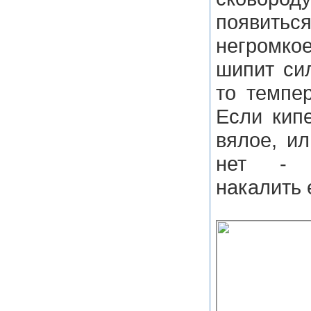
появит
негромко
шипит сил
то темпе
Если кип
вялое, и
нет - 
накалить 