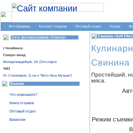
Сеть фотомагазинов «Спектр», г. Челябинск
ФотоБукварь
Каталог товаров
Оптовый отдел
Услуги
Фо
Свинина «Soft Filter
Сеть фотомагазинов «Спектр»
Кулинарн
г.Челябинск
Северо-запад
Свинина «
Молодогвардейцев, 10г (Опт.отдел)
ЧМЗ
Простейший, но
Ул. Сталеваров, 11 (м-н "Фото.Часы.Музыка")
мяса.
Важное
Авт
Что новенького?
Книга отзывов
Оптовый отдел
Режим съемки:
Вакансии
В