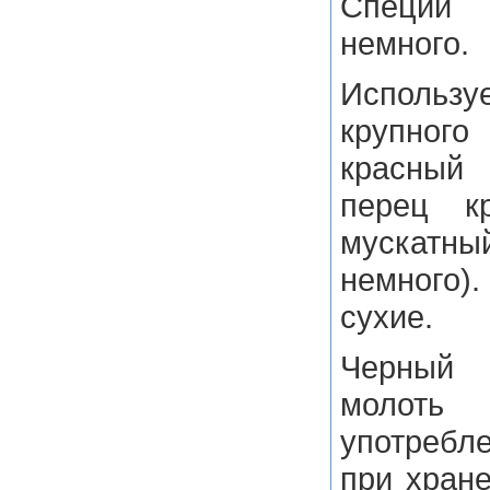
Специй
немного.
Использу
крупного
красный 
перец кр
мускатны
немного
сухие.
Черный
молоть
употребл
при хране