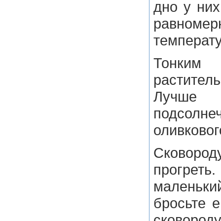
дно у них
равномер
температу
Тонким
растите
Лучше 
подсо
оливковог
Сковоро
прогре
маленьки
бросьте е
сковород