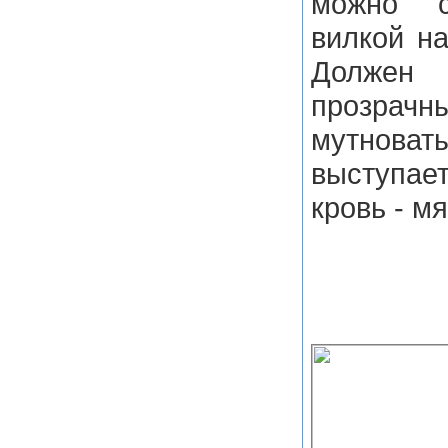
можно с
вилкой на
Долже
прозр
мутноват
выступае
кровь - мя