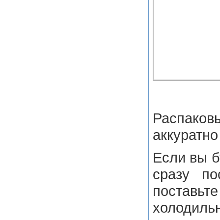
Распа
аккуратно
Если вы б
сразу по
поста
холоди