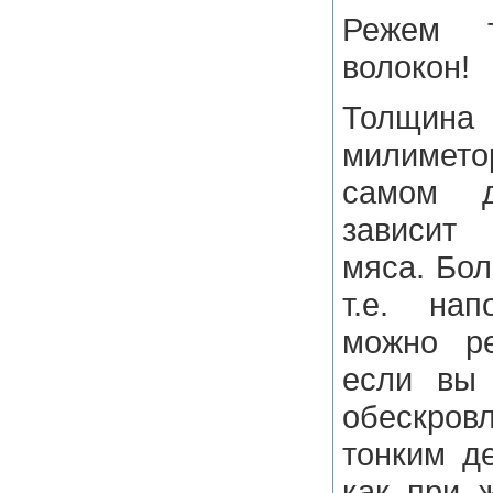
Режем т
волокон!
Толщин
милимето
самом 
зависит
мяса. Бол
т.е. нап
можно ре
если вы 
обескр
тонким де
как при 