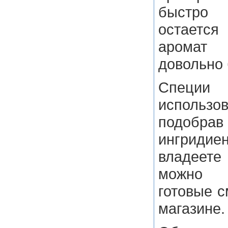
быстро
остается
аромат 
довольно 
Спец
исполь
подобра
ингридие
владеете
можно 
готовые с
магазине.