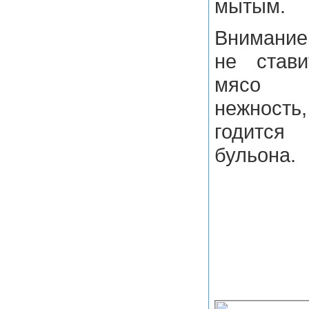
мытым.
Внимание
не стави
мясо т
нежност
годитс
бульона.