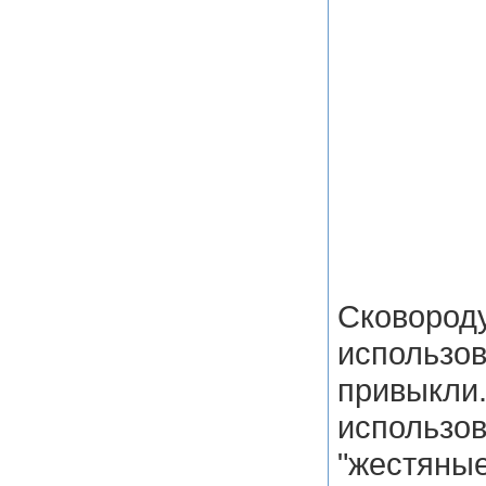
Сково
использов
привыкли
исполь
"жестяны