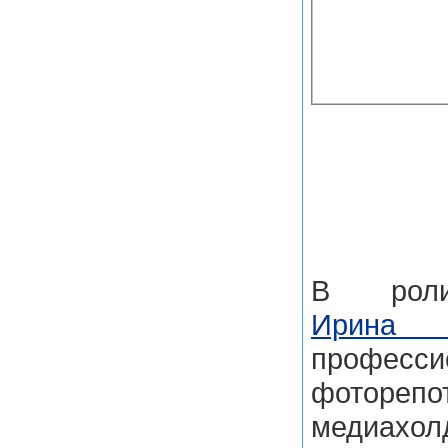
В роли
Ирина 
професси
фоторепо
медиахол