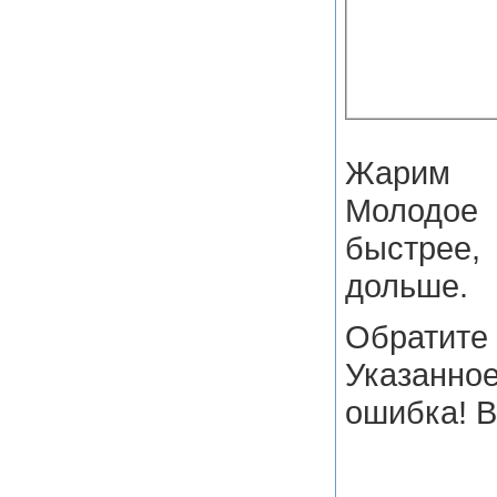
Жарим 
Молодое
быстре
дольше.
Обрати
Указан
ошибка! В