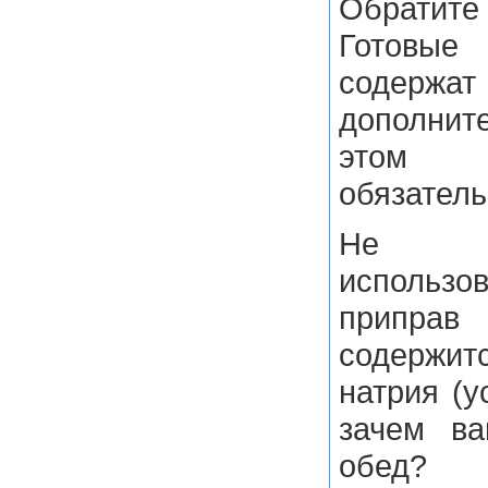
Обрати
Готовые
содержат
дополнит
этом 
обязатель
Не ре
исполь
припра
содерж
натрия (у
зачем ва
обед?