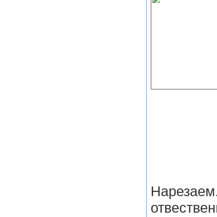
Нарез
отвествен