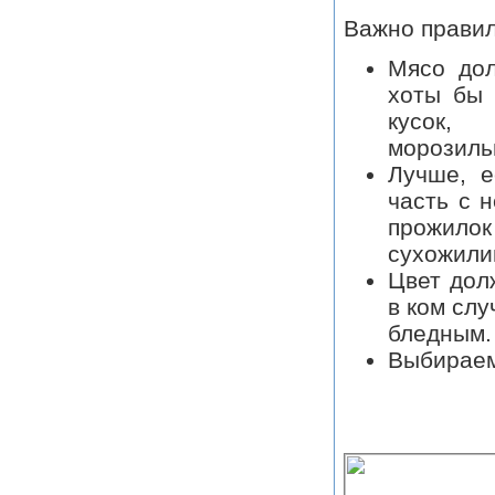
Важно правил
Мясо до
хоты бы 
кусок
морозильн
Лучше, е
часть с 
прожило
сухожили
Цвет дол
в ком слу
бледным.
Выбираем 